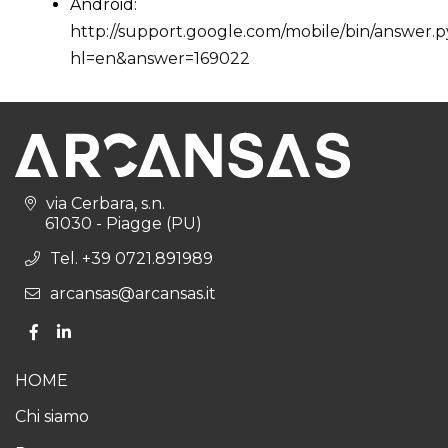
Android:
http://support.google.com/mobile/bin/answer.
hl=en&answer=169022
via Cerbara, s.n.
61030 - Piagge (PU)
Tel. +39 0721.891989
arcansas@arcansas.it
HOME
Chi siamo