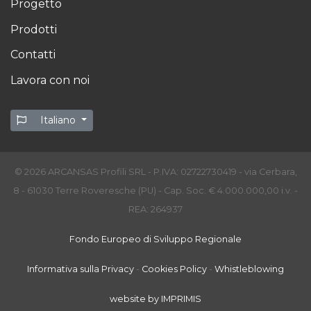
Progetto
Prodotti
Contatti
Lavora con noi
Italiano
© 2026 ARCANSAS Profili SRL - P.IVA: 02722730419 - via Cerbara,
8 - 61030 Terre Roveresche (PU) - Cap. Soc. € 4.000.000,00 i.v. -
REA: 264937
Fondo Europeo di Sviluppo Regionale
Informativa sulla Privacy
-
Cookies Policy
-
Whistleblowing
website by IMPRIMIS