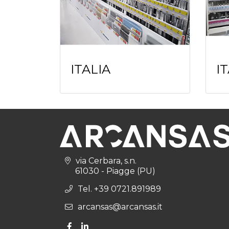
ITALIA
I
via Cerbara, s.n.
61030 - Piagge (PU)
Tel. +39 0721.891989
arcansas@arcansas.it